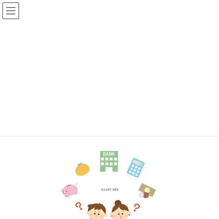
コ
ナ
ン
ビ
テ
ゲ
ン
ー
新着情報
ツ
シ
へ
ョ
ス
ン
HOME
新着情報
証券口座開設数が前年比2倍に増えている！
images (3)
キ
に
ッ
移
プ
動
2020年9月22日
images (3)