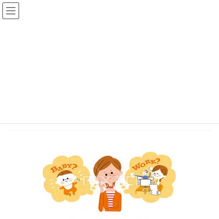
コ
ナ
ン
ビ
テ
ゲ
ン
ー
新着情報
ツ
シ
へ
ョ
ス
ン
HOME
新着情報
パートも社会保険に加入？106万円の壁
kosodate
キ
に
ッ
移
プ
動
2022年4月10日
kosodate