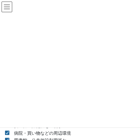
コ
ナ
ン
ビ
テ
ゲ
ン
ー
住まいの選び方
ツ
シ
へ
ョ
ス
ン
HOME
住まいの選び方
キ
に
ッ
移
プ
動
人生にはそれぞれライフイベントがあります。
そしてそれぞれに重視する生活パターンがあります。
ライフステージに合わせた住まいの選び方とは？
勤務先との距離
子供の学校との距離
駅からの距離（交通の利便性）
戸建て志向かマンション志向か
家族構成
安全性・防犯性を重視か
病院・買い物などの周辺環境