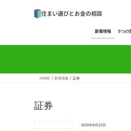
コ
ナ
ン
ビ
テ
ゲ
ン
ー
ツ
シ
新着情報
5つの
へ
ョ
ス
ン
キ
に
ッ
移
プ
動
HOME
新着情報
証券
証券
2020年9月22日