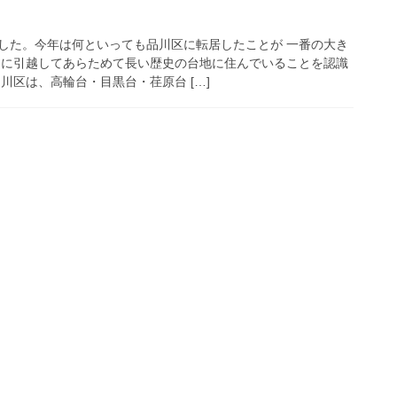
した。今年は何といっても品川区に転居したことが 一番の大き
川に引越してあらためて長い歴史の台地に住んでいることを認識
川区は、高輪台・目黒台・荏原台 […]