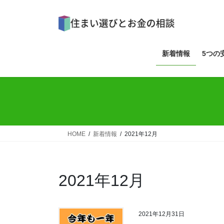
コ
ナ
ン
ビ
テ
ゲ
ン
ー
ツ
シ
新着情報
5つの
へ
ョ
ス
ン
キ
に
ッ
移
プ
動
HOME
新着情報
2021年12月
2021年12月
2021年12月31日