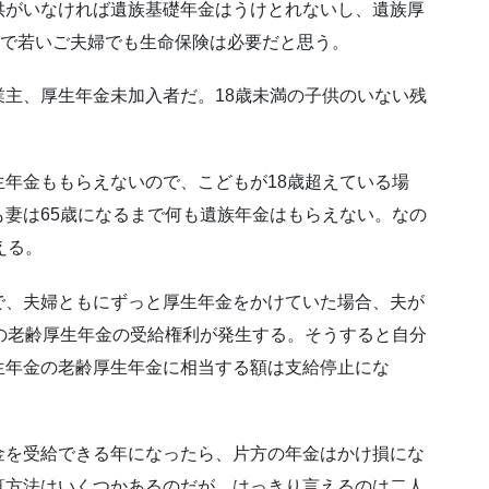
供がいなければ遺族基礎年金はうけとれないし、遺族厚
ので若いご夫婦でも生命保険は必要だと思う。
主、厚生年金未加入者だ。18歳未満の子供のいない残
年金ももらえないので、こどもが18歳超えている場
妻は65歳になるまで何も遺族年金はもらえない。なの
える。
で、夫婦ともにずっと厚生年金をかけていた場合、夫が
の老齢厚生年金の受給権利が発生する。そうすると自分
生年金の老齢厚生年金に相当する額は支給停止にな
金を受給できる年になったら、片方の年金はかけ損にな
算方法はいくつかあるのだが、はっきり言えるのは二人