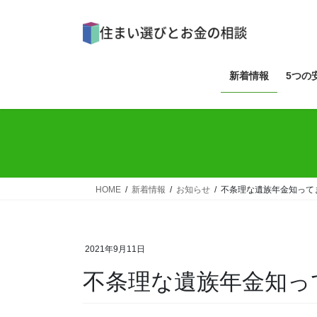
コ
ナ
ン
ビ
テ
ゲ
ン
ー
ツ
シ
新着情報
5つの
へ
ョ
ス
ン
キ
に
ッ
移
プ
動
HOME
新着情報
お知らせ
不条理な遺族年金知って
2021年9月11日
不条理な遺族年金知