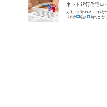
ネット銀行住宅ロ
先週、住信SBIネット銀
式審査
応諾
契約と 行