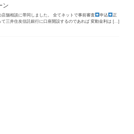
ーン
行の店舗相談に帯同しました。 全てネットで事前審査
申込
正
って三井住友信託銀行に口座開設するのであれば 変動金利は […]