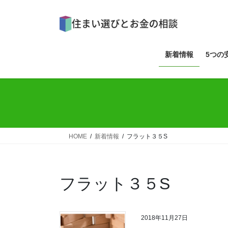
コ
ナ
ン
ビ
テ
ゲ
ン
ー
ツ
シ
新着情報
5つの
へ
ョ
ス
ン
キ
に
ッ
移
プ
動
HOME
新着情報
フラット３５S
フラット３５S
2018年11月27日