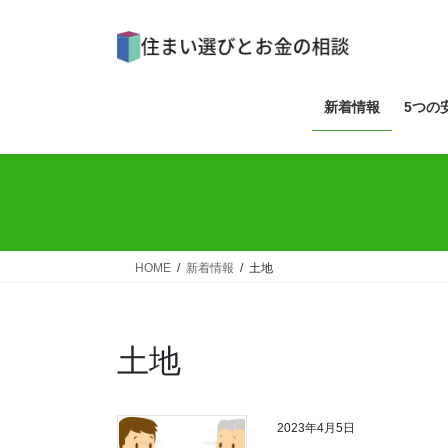
コ
ナ
ン
ビ
テ
ゲ
ン
ー
ツ
シ
新着情報
5つの
へ
ョ
ス
ン
キ
に
ッ
移
プ
動
HOME
新着情報
土地
土地
2023年4月5日