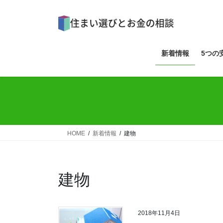
コ
ナ
ン
ビ
テ
ゲ
ン
ー
ツ
シ
新着情報
5つの
へ
ョ
ス
ン
キ
に
ッ
移
プ
動
HOME
新着情報
建物
建物
2018年11月4日