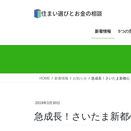
コ
ナ
ン
ビ
テ
ゲ
ン
ー
ツ
シ
新着情報
5つの
へ
ョ
ス
ン
キ
に
ッ
移
プ
動
HOME
新着情報
お知らせ
急成長！さいたま新都心
2019年3月30日
急成長！さいたま新都